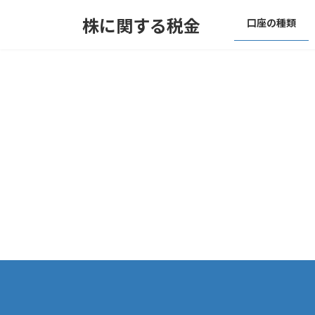
コ
ナ
株に関する税金
口座の種類
ン
ビ
テ
ゲ
ン
ー
ツ
シ
へ
ョ
ス
ン
キ
に
ッ
移
プ
動