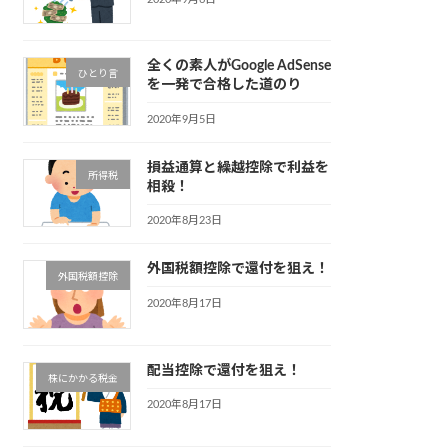
全くの素人がGoogle AdSense
ひとり言
を一発で合格した道のり
2020年9月5日
損益通算と繰越控除で利益を
所得税
相殺！
2020年8月23日
外国税額控除で還付を狙え！
外国税額控除
2020年8月17日
配当控除で還付を狙え！
株にかかる税金
2020年8月17日